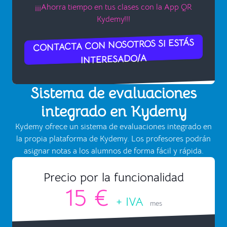
¡¡¡Ahorra tiempo en tus clases con la App QR
Kydemy!!!
CONTACTA CON NOSOTROS SI ESTÁS
INTERESADO/A
Sistema de evaluaciones
integrado en Kydemy
Kydemy ofrece un sistema de evaluaciones integrado en
la propia plataforma de Kydemy. Los profesores podrán
asignar notas a los alumnos de forma fácil y rápida.
Precio por la funcionalidad
15 €
+ IVA
mes