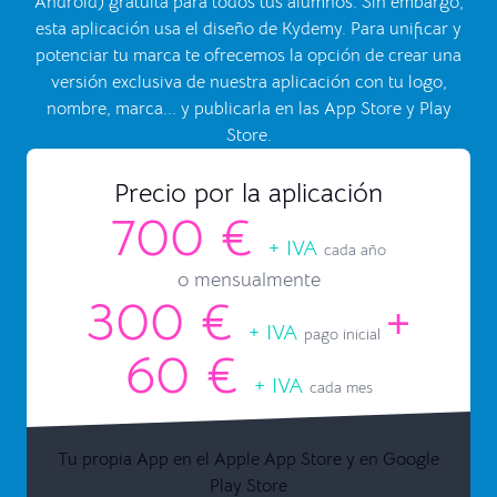
Android) gratuita para todos tus alumnos. Sin embargo,
esta aplicación usa el diseño de Kydemy. Para unificar y
potenciar tu marca te ofrecemos la opción de crear una
versión exclusiva de nuestra aplicación con tu logo,
nombre, marca... y publicarla en las App Store y Play
Store.
Precio por la aplicación
700 €
+ IVA
cada año
o mensualmente
300 €
+
+ IVA
pago inicial
60 €
+ IVA
cada mes
Tu propia App en el Apple App Store y en Google
Play Store