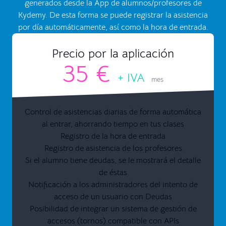
generados desde la App de alumnos/profesores de
Kydemy. De esta forma se puede registrar la asistencia
por día automáticamente, así como la hora de entrada.
Precio por la aplicación
35 €
+ IVA
mes
Control de asistencias diarias de forma automática
al entrar, ahorrando tiempo en tus clases
Registro de la hora de entrada
Registro de asistencia de los profesores
Si el alumno tiene deudas, se le mostrará el detalle
de éstas
Notificación a los administradores del intento de
acceso de un usuario con Deudas
Posibilidad de integrar un sistema de gestión de
accesos (tornos) compatible con APIs