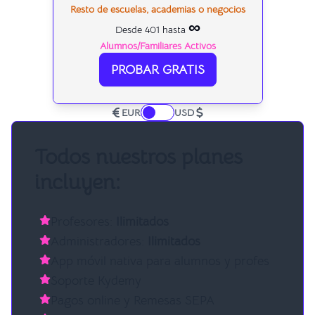
Resto de escuelas, academias o negocios
∞
Desde 401 hasta
Alumnos/Familiares Activos
PROBAR GRATIS
EUR
USD
Todos nuestros planes
incluyen:
Profesores:
Ilimitados
Administradores:
Ilimitados
App móvil nativa para alumnos y profes
Soporte Kydemy
Pagos online y Remesas SEPA