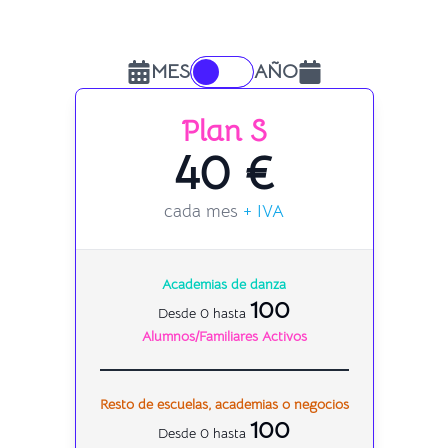
MES
AÑO
Plan S
40 €
cada mes
+ IVA
Academias de danza
100
Desde 0 hasta
Alumnos/Familiares Activos
Resto de escuelas, academias o negocios
100
Desde 0 hasta