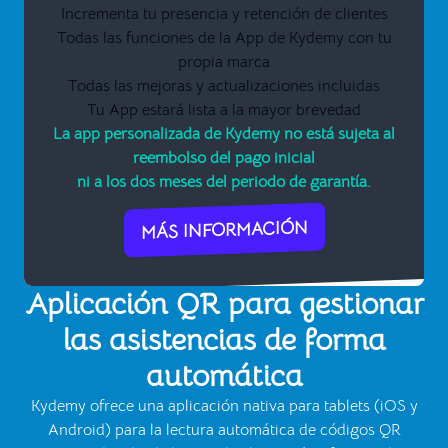
Incrementa tu presencia y retención de clientes
Todas las funciones de la App de Kydemy con tu
propia marca
Todas las mejoras y actualizaciones incluidas
Tu App estará lista a la mayor brevedad
La app personalizada de Kydemy no está sujeta al
reembolso del pago inicial
ni a los dos meses del periodo de garantía.
MÁS INFORMACIÓN
Aplicación QR para gestionar
las asistencias de forma
automática
Kydemy ofrece una aplicación nativa para tablets (iOS y
Android) para la lectura automática de códigos QR