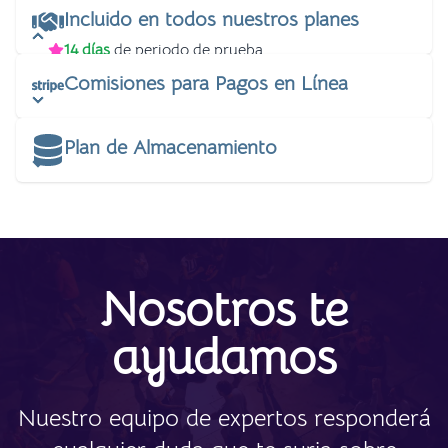
Incluido en todos nuestros planes
14 días
de periodo de prueba.
60 días
de garantía de devolución.
Comisiones para Pagos en Línea
Formación en Kydemy y ayuda configurando la
plataforma.
Plan de Almacenamiento
Nosotros te
ayudamos
Nuestro equipo de expertos responderá