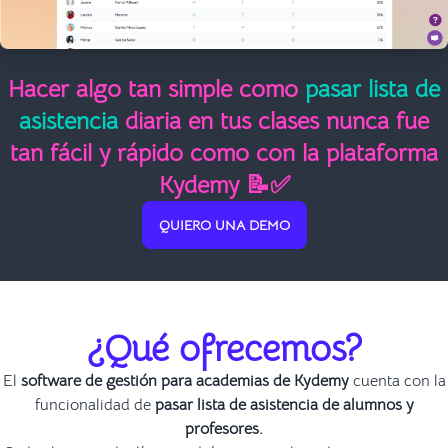
Hacer algo tan simple como
pasar lista de
asistencia
diaria en tus clases nunca fue
tan fácil y rápido como con la plataforma
Kydemy 📝✅
QUIERO UNA DEMO
¿Qué ofrecemos?
El
software de gestión para academias de Kydemy
cuenta con la
funcionalidad de
pasar lista de asistencia de alumnos y
profesores.