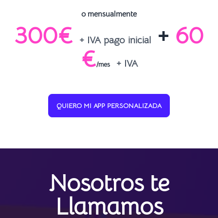
o mensualmente
300€
+
60
+ IVA pago inicial
€
+ IVA
/mes
QUIERO MI APP PERSONALIZADA
Nosotros te
Llamamos