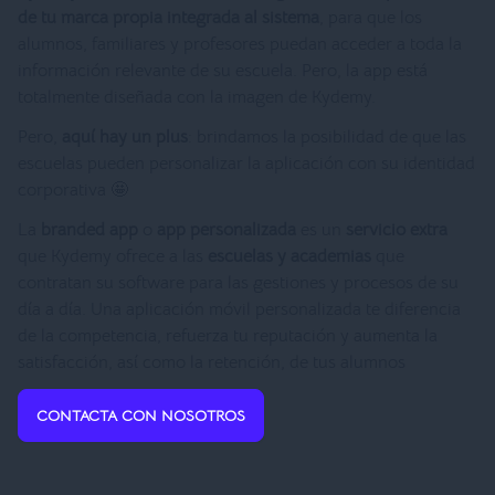
de tu marca propia integrada al sistema
, para que los
alumnos, familiares y profesores puedan acceder a toda la
información relevante de su escuela. Pero, la app está
totalmente diseñada con la imagen de Kydemy.
Pero,
aquí hay un plus
: brindamos la posibilidad de que las
escuelas pueden personalizar la aplicación con su identidad
corporativa 🤩
La
branded app
o
app personalizada
es un
servicio extra
que Kydemy ofrece a las
escuelas y academias
que
contratan su software para las gestiones y procesos de su
día a día. Una aplicación móvil personalizada te diferencia
de la competencia, refuerza tu reputación y aumenta la
satisfacción, así como la retención, de tus alumnos
CONTACTA CON NOSOTROS