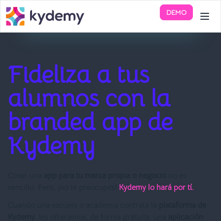
DEMO
Fideliza a tus
alumnos con la
branded app de
Kydemy
Crear una
app para tu marca propia o negocio
no es
sencillo. Pero, ¡no te preocupes!
Kydemy lo hará por tí.
Cuando una escuela o academia contrata la
plataforma de
Kydemy
, les ofrecemos, de forma gratuita, una
aplicación