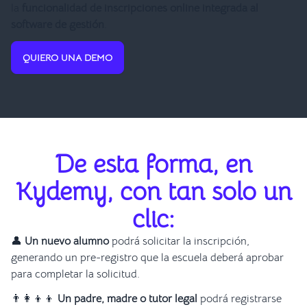
la
funcionalidad de inscripciones online integrada al
software de gestión
.
QUIERO UNA DEMO
De esta forma, en
Kydemy, con tan solo un
clic:
👤
Un nuevo alumno
podrá solicitar la inscripción,
generando un pre-registro que la escuela deberá aprobar
para completar la solicitud.
👨‍👩‍👦‍👦
Un padre, madre o tutor legal
podrá registrarse