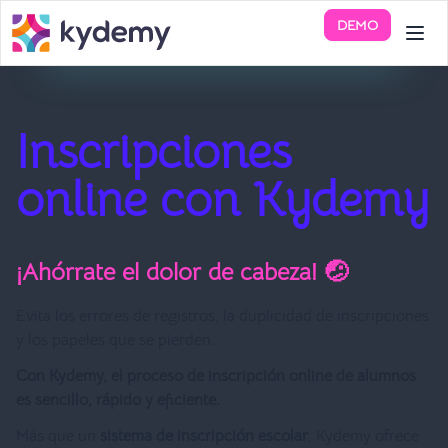
DEMO
Inscripciones
online con Kydemy
¡Ahórrate el dolor de cabeza! 🤕
Evita los errores de registros, la duplicidad de inscripciones
y los papeles que se pierden.
Con Kydemy, el proceso de inscripción online de alumnos
es sencillo, rápido y eficiente.
Más que un
sistema de inscripción escolar
, Kydemy ofrece