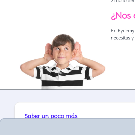
Si no lo ti
¿Nos 
En Kydemy n
necesitas y
Saber un poco más
Te invitamos a echar un vistazo a nuestra sección
de características.