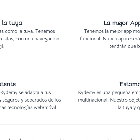
 la tuya
La mejor Ap
as como la tuya. Tenemos
Tenemos la mejor app móvi
cesitas, con una navegación
funcional. Nunca aparecerá 
il.
tendrán que b
otente
Estamo
 Kydemy se adapta a tus
Kydemy es una pequeña emp
% seguros y separados de los
multinacional. Nuestro obje
imas tecnologías web/móvil.
la tuya y 