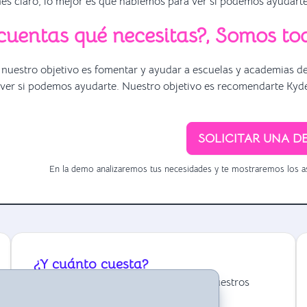
enes claro, lo mejor es que hablemos para ver si podemos ayudarte
cuentas qué necesitas?, Somos to
uestro objetivo es fomentar y ayudar a escuelas y academias de 
 ver si podemos ayudarte. Nuestro objetivo es recomendarte Kyde
SOLICITAR UNA D
En la demo analizaremos tus necesidades y te mostraremos los a
¿Y cuánto cuesta?
Toda la información y detalles sobre nuestros
planes y precios 100% trasparente.