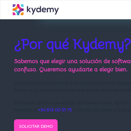
¿Por qué Kydemy?
Sabemos que elegir una solución de softwa
confuso. Queremos ayudarte a elegir bien.
Es una decisión importante y no quieres sorpresas despué
formar a tus empleados y estar trabajando semanas cuando
Si después de leer esta sección aún tienes dudas, no te lo
llámanos al
+34 613 00 51 75
o solicita una demo y te ay
SOLICITAR DEMO