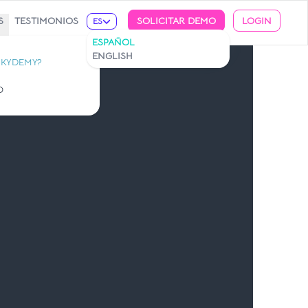
S
TESTIMONIOS
SOLICITAR DEMO
LOGIN
ES
ESPAÑOL
ENGLISH
 KYDEMY?
O