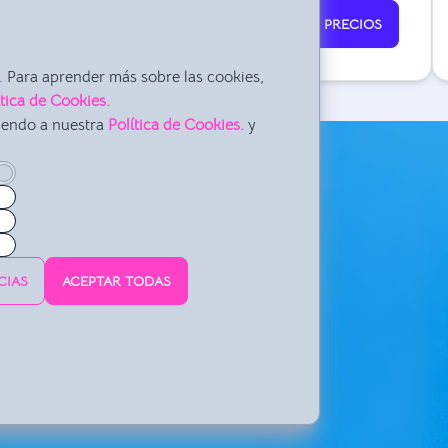
PRECIOS
 Para aprender más sobre las cookies,
ítica de Cookies.
iendo a nuestra
Política de Cookies.
y
cuela necesita
lo que tu escuela necesita:
la información de tus alumnos y
a mes?
CIAS
ACEPTAR TODAS
ejor te vaya. Hacer el calendario
rás crear clases online y tener