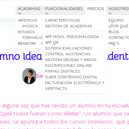
ACADEMIAS
FUNCIONALIDADES
PRECIOS
NOSOTRO
BAILE Y DANZA
CARACTERÍSTICAS
EQUIPO
ARTÍSTICOS
MÚSICA
ARTE
GESTIÓN DE ACADEMIAS
¿POR QUÉ
BLOG
ESTUDIOS
APP MÓVIL PERSONALIZADA
FORMACIÓN/IDIOMAS
CONTACT
APP QR
YOGA Y PILATES
FAQ'S
BIENESTAR
13 dic 2021
SISTEMA EVALUACIONES
mno ideal: claves para identi
CONTROL ASISTENCIAS
GESTIÓN DEUDAS Y PAGOS
INSCRIPCIONES ONLINE
FIRMAS DIGITALES
Samantha Rey
Lectura: 3 min
|
SUBIR CONTENIDO DIGITAL
FACTURACIÓN ELECTRÓNICA Y
VERI*FACTU
 alguna vez que has tenido un alumno en tu escuel
Ojalá todos fueran como él/ella!”. Un alumno que s
lases, se apunta a todos los cursos intensivos que