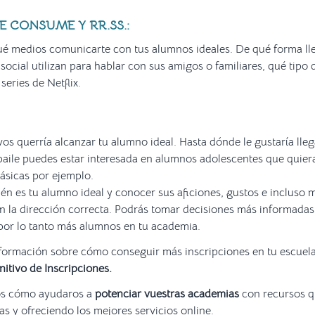
 CONSUME Y RR.SS.:
ué medios comunicarte con tus alumnos ideales. De qué forma lle
ocial utilizan para hablar con sus amigos o familiares, qué tipo d
 series de Netflix.
os querría alcanzar tu alumno ideal. Hasta dónde le gustaría llega
aile puedes estar interesada en alumnos adolescentes que quier
lásicas por ejemplo.
n es tu alumno ideal y conocer sus aficiones, gustos e incluso
en la dirección correcta. Podrás tomar decisiones más informadas
por lo tanto más alumnos en tu academia.
nformación sobre cómo conseguir más inscripciones en tu escuela
itivo de Inscripciones.
s cómo ayudaros a
potenciar vuestras academias
con recursos qu
eas y ofreciendo los mejores servicios online.