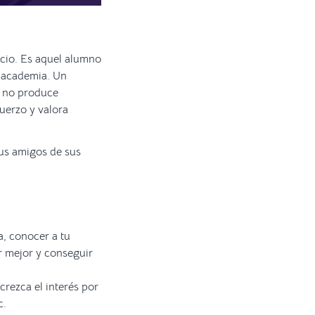
icio. Es aquel alumno
u academia. Un
y no produce
uerzo y valora
sus amigos de sus
a, conocer a tu
r mejor y conseguir
rezca el interés por
c.