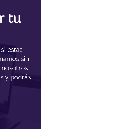
r tu
si estás
eñamos sin
 nosotros.
s y podrás