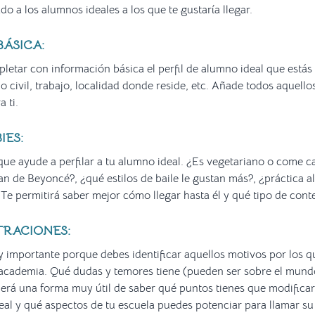
ado a los alumnos ideales a los que te gustaría llegar.
ÁSICA:
pletar con información básica el perfil de alumno ideal que está
o civil, trabajo, localidad donde reside, etc. Añade todos aquell
 ti.
IES:
ue ayude a perfilar a tu alumno ideal. ¿Es vegetariano o come ca
an de Beyoncé?, ¿qué estilos de baile le gustan más?, ¿práctica a
c. Te permitirá saber mejor cómo llegar hasta él y qué tipo de cont
TRACIONES:
 importante porque debes identificar aquellos motivos por los q
 academia. Qué dudas y temores tiene (pueden ser sobre el mundo
 Será una forma muy útil de saber qué puntos tienes que modifica
deal y qué aspectos de tu escuela puedes potenciar para llamar su