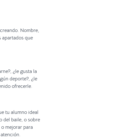
s creando. Nombre,
os apartados que
rne?, ¿le gusta la
lgún deporte?, ¿le
enido ofrecerle.
ue tu alumno ideal
 del baile, o sobre
r o mejorar para
 atención.