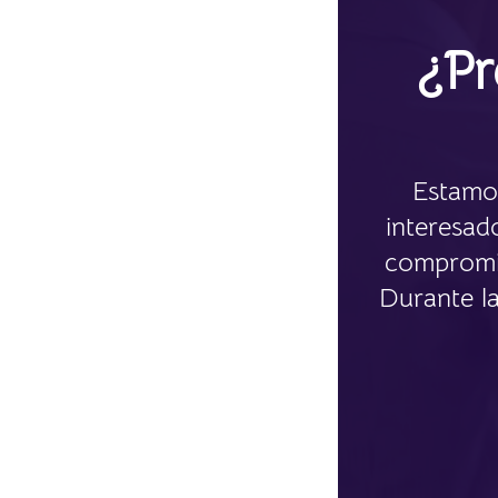
¿Pr
Estamos
interesad
compromis
Durante l