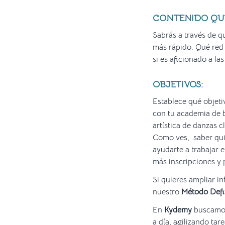
CONTENIDO QUE
Sabrás a través de q
más rápido. Qué red s
si es aficionado a las
OBJETIVOS:
Establece qué objetiv
con tu academia de b
artística de danzas c
Como ves, saber quié
ayudarte a trabajar 
más inscripciones y 
Si quieres ampliar i
nuestro
Método Defin
En
Kydemy
buscamo
a día, agilizando tar