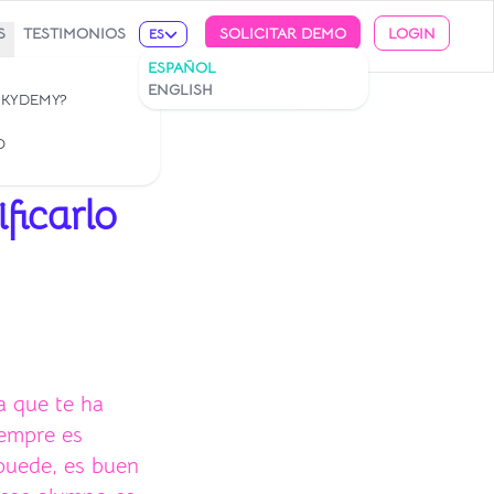
S
TESTIMONIOS
SOLICITAR DEMO
LOGIN
ES
ESPAÑOL
ENGLISH
 KYDEMY?
O
ficarlo
a que te ha
iempre es
 puede, es buen