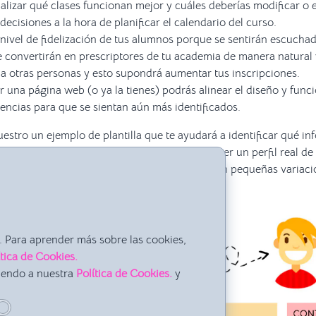
alizar qué clases funcionan mejor y cuáles deberías modificar o 
ecisiones a la hora de planificar el calendario del curso.
nivel de fidelización de tus alumnos porque se sentirán escuchad
 convertirán en prescriptores de tu academia de manera natural
 otras personas y esto supondrá aumentar tus inscripciones.
r una página web (o ya la tienes) podrás alinear el diseño y func
rencias para que se sientan aún más identificados.
estro un ejemplo de plantilla que te ayudará a identificar qué in
 qué debes saber sobre tu
alumno ideal
para tener un perfil real de
rnet puedes encontrar cientos de ejemplos con pequeñas variaci
liente.
 Para aprender más sobre las cookies,
ítica de Cookies.
iendo a nuestra
Política de Cookies.
y