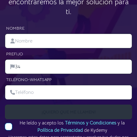
encontraremos la mejor solución para
ti.
NOMBRE
PREFIJO
TELÉFONO-WHATSAPP
¡QUIERO QUE ME LLAMEN!
He leído y acepto los
Términos y Condiciones
y la
Política de Privacidad
de Kydemy
Usaremos estos datos para contactarte y resolver tus dudas por