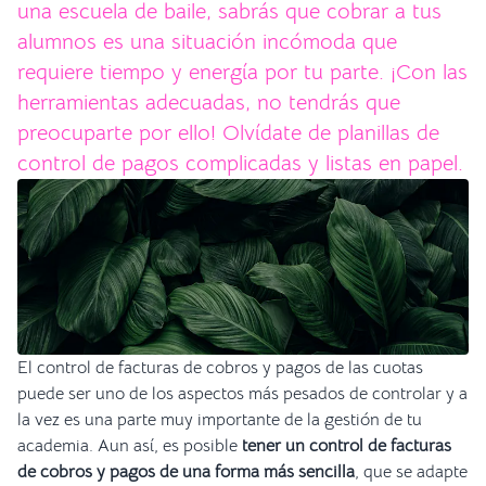
una escuela de baile, sabrás que cobrar a tus
alumnos es una situación incómoda que
requiere tiempo y energía por tu parte. ¡Con las
herramientas adecuadas, no tendrás que
preocuparte por ello! Olvídate de planillas de
control de pagos complicadas y listas en papel.
El control de facturas de cobros y pagos de las cuotas
puede ser uno de los aspectos más pesados de controlar y a
la vez es una parte muy importante de la gestión de tu
academia. Aun así, es posible
tener un control de facturas
de cobros y pagos de una forma más sencilla
, que se adapte