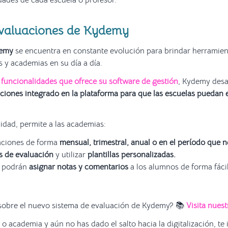
dades de cada escuela o profesor.
Evaluaciones de Kydemy
emy
se encuentra en constante evolución para brindar herramien
s y academias en su día a día.
s
funcionalidades que ofrece su software de gestión
, Kydemy desa
ciones integrado en la plataforma para que las escuelas puedan 
idad, permite a las academias:
aciones de forma
mensual, trimestral, anual o en el período que 
os de evaluación
y utilizar
plantillas personalizadas.
s podrán
asignar notas y comentarios
a los alumnos de forma fácil
sobre el nuevo sistema de evaluación de Kydemy? 📚
Visita nues
 o academia y aún no has dado el salto hacia la digitalización, t