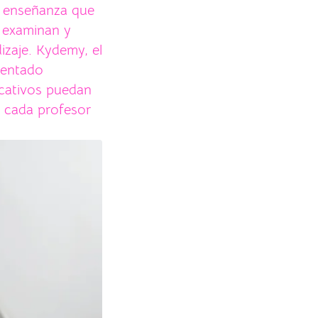
e enseñanza que
e examinan y
izaje. Kydemy, el
mentado
ucativos puedan
e cada profesor