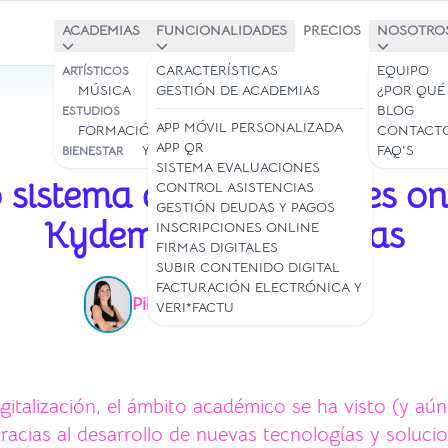
ACADEMIAS
FUNCIONALIDADES
PRECIOS
NOSOTRO
BAILE Y DANZA
CARACTERÍSTICAS
EQUIPO
ARTÍSTICOS
MÚSICA
ARTE
GESTIÓN DE ACADEMIAS
¿POR QUÉ
BLOG
ESTUDIOS
APP MÓVIL PERSONALIZADA
FORMACIÓN/IDIOMAS
CONTACT
APP QR
YOGA Y PILATES
FAQ'S
BIENESTAR
20 mar 2025
SISTEMA EVALUACIONES
sistema de evaluaciones on
CONTROL ASISTENCIAS
GESTIÓN DEUDAS Y PAGOS
Kydemy para escuelas
INSCRIPCIONES ONLINE
FIRMAS DIGITALES
SUBIR CONTENIDO DIGITAL
FACTURACIÓN ELECTRÓNICA Y
Pilar Lacoste
Lectura: 2 min
|
VERI*FACTU
igitalización, el ámbito académico se ha visto (y aún
acias al desarrollo de nuevas tecnologías y solucio