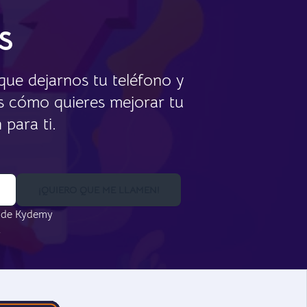
s
que dejarnos tu teléfono y
os cómo quieres mejorar tu
para ti.
¡QUIERO QUE ME LLAMEN!
de Kydemy
.