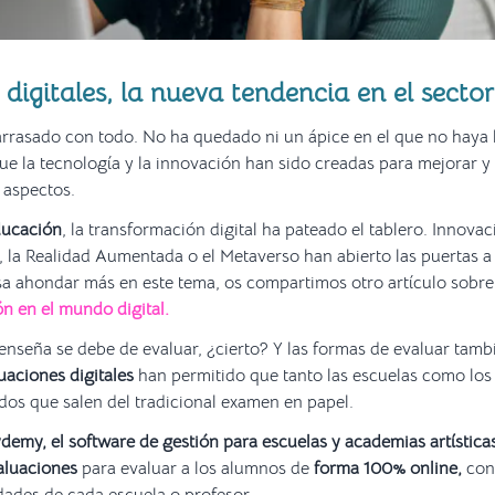
digitales, la nueva tendencia en el secto
 arrasado con todo. No ha quedado ni un ápice en el que no haya 
ue la tecnología y la innovación han sido creadas para mejorar y 
 aspectos.
ducación
, la transformación digital ha pateado el tablero. Innova
ial, la Realidad Aumentada o el Metaverso han abierto las puertas
esa ahondar más en este tema, os compartimos otro artículo sobr
n en el mundo digital.
 enseña se debe de evaluar, ¿cierto? Y las formas de evaluar tam
uaciones digitales
han permitido que tanto las escuelas como los
os que salen del tradicional examen en papel.
demy, el software de gestión para escuelas y academias artística
aluaciones
para evaluar a los alumnos de
forma 100% online,
con