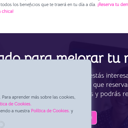
odos los beneficios que te traerá en tu día a día.
¡Reserva tu dem
a chica!
ado para mejorar tu 
arte a alcanzar tus sueños, si estás intere
mos sin compromiso! Solo tienes que reserv
n analizaremos tus necesidades y podrás re
 Para aprender más sobre las cookies,
ítica de Cookies.
iendo a nuestra
Política de Cookies.
y
¡RESERVA UNA DEMO AHORA!