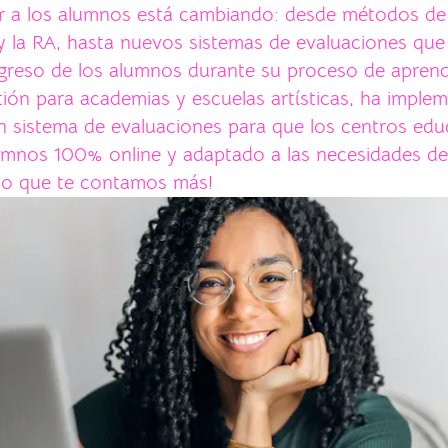
r a los alumnos está cambiando: desde métodos d
 y la RA, hasta nuevos sistemas de evaluaciones qu
greso de los alumnos durante su proceso de aprend
ión para academias y escuelas artísticas, ha imple
n sistema de evaluaciones para que los centros ed
lumnos 100% online y adaptado a las necesidades d
ndo que te contamos más!