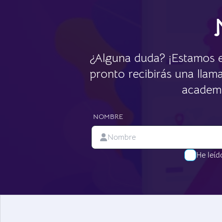
¿Alguna duda? ¡Estamos en
pronto recibirás una llam
academi
NOMBRE
He leíd