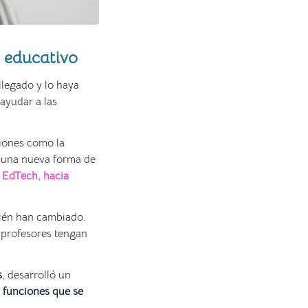
r educativo
llegado y lo haya
ayudar a las
ciones como la
 a una nueva forma de
e
EdTech, hacia
bién han cambiado.
 profesores tengan
s
, desarrolló un
funciones que se