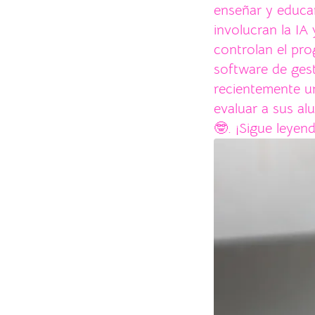
enseñar y educa
involucran la IA
controlan el pro
software de gest
recientemente u
evaluar a sus a
🤓. ¡Sigue leye