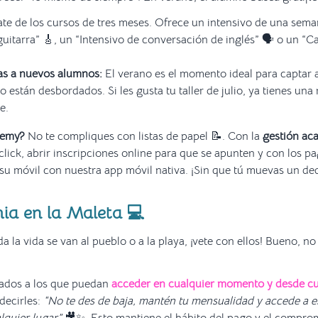
te de los cursos de tres meses. Ofrece un intensivo de una sema
 guitarra” 🎸, un “Intensivo de conversación de inglés” 🗣️ o un 
as a nuevos alumnos:
El verano es el momento ideal para captar
o están desbordados. Si les gusta tu taller de julio, ya tienes un
e.
demy?
No te compliques con listas de papel 📝. Con la
gestión ac
click, abrir inscripciones online para que se apunten y con los pa
u móvil con nuestra app móvil nativa. ¡Sin que tú muevas un ded
ia en la Maleta 💻
a la vida se van al pueblo o a la playa, ¡vete con ellos! Bueno, no
ados a los que puedan
acceder en cualquier momento y desde cu
decirles:
“No te des de baja, mantén tu mensualidad y accede a e