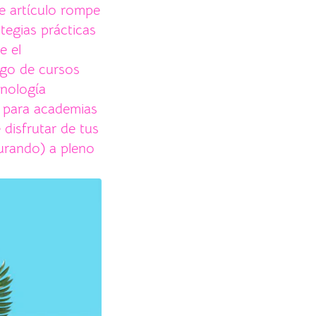
te artículo rompe
tegias prácticas
e el
ogo de cursos
cnología
n para academias
 disfrutar de tus
urando) a pleno