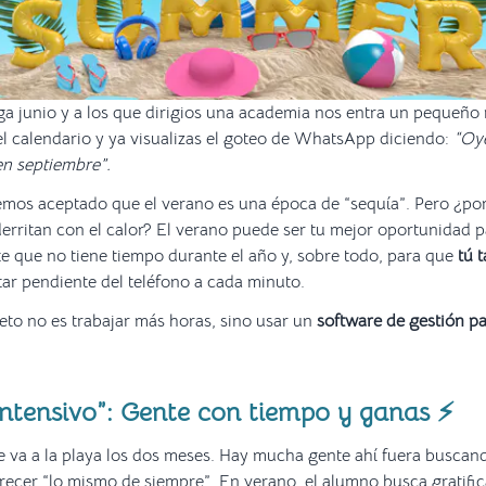
ga junio y a los que dirigios una academia nos entra un pequeño
l calendario y ya visualizas el goteo de WhatsApp diciendo:
“Oye
en septiembre”.
mos aceptado que el verano es una época de “sequía”. Pero ¿por
derritan con el calor? El verano puede ser tu mejor oportunidad 
te que no tiene tiempo durante el año y, sobre todo, para que
tú 
tar pendiente del teléfono a cada minuto.
reto no es trabajar más horas, sino usar un
software de gestión p
 Intensivo”: Gente con tiempo y ganas ⚡
 va a la playa los dos meses. Hay mucha gente ahí fuera buscan
ofrecer “lo mismo de siempre”. En verano, el alumno busca gratifi