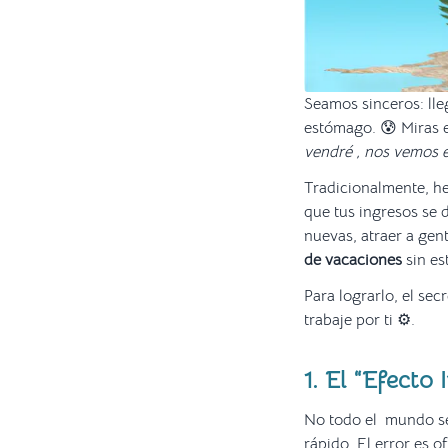
Seamos sinceros: lle
estómago. 😰 Miras e
vendré , nos vemos 
Tradicionalmente, he
que tus ingresos se 
nuevas, atraer a gen
de vacaciones
sin es
Para lograrlo, el sec
trabaje por ti ⚙️.
1. El “Efecto
No todo el mundo se
rápido. El error es 