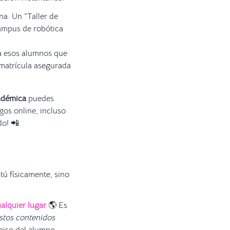
na. Un “Taller de
“Campus de robótica
 a esos alumnos que
a matrícula asegurada
adémica
puedes
gos online, incluso
o! 📲.
 tú físicamente, sino
alquier lugar
🌎 Es
stos contenidos