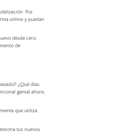
idelización. Por
orma online y puedan
nuevo desde cero.
imiento de
 pasado? ¿Qué días
ncional genial ahora,
mienta que utiliza.
gestiona tus nuevos