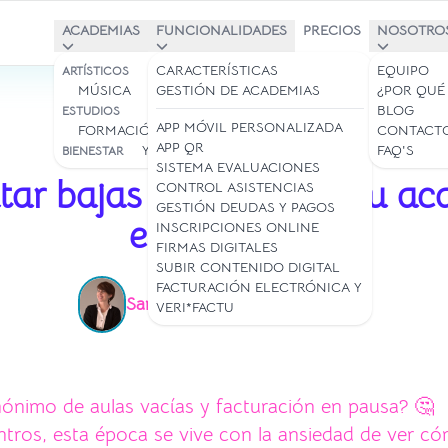
ACADEMIAS
FUNCIONALIDADES
PRECIOS
NOSOTRO
BAILE Y DANZA
CARACTERÍSTICAS
EQUIPO
ARTÍSTICOS
MÚSICA
ARTE
GESTIÓN DE ACADEMIAS
¿POR QUÉ
BLOG
ESTUDIOS
APP MÓVIL PERSONALIZADA
FORMACIÓN/IDIOMAS
CONTACT
APP QR
YOGA Y PILATES
FAQ'S
BIENESTAR
18 jun 2026
SISTEMA EVALUACIONES
tar bajas y dinamizar tu ac
CONTROL ASISTENCIAS
GESTIÓN DEUDAS Y PAGOS
el verano ☀️
INSCRIPCIONES ONLINE
FIRMAS DIGITALES
SUBIR CONTENIDO DIGITAL
FACTURACIÓN ELECTRÓNICA Y
Samantha Rey
Lectura: 3 min
|
VERI*FACTU
inónimo de aulas vacías y facturación en pausa? 
ntros, esta época se vive con la ansiedad de ver có