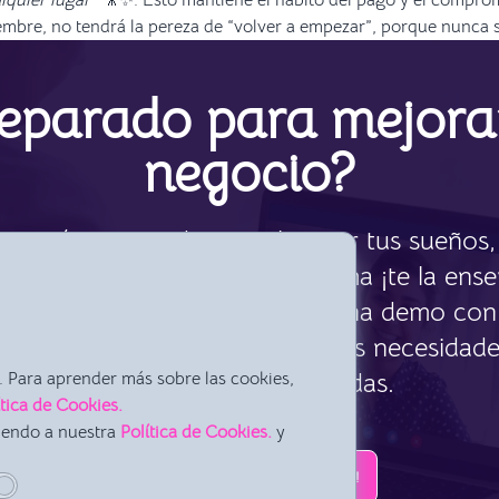
lquier lugar”
🎥✨. Esto mantiene el hábito del pago y el compro
mbre, no tendrá la pereza de “volver a empezar”, porque nunca se 
eparado para mejora
negocio?
 aquí para ayudarte a alcanzar tus sueños, 
o en conocer nuestra plataforma ¡te la ens
o! Solo tienes que reservar una demo con
a demostración analizaremos tus necesidade
resolver todas tus dudas.
 Para aprender más sobre las cookies,
ítica de Cookies.
iendo a nuestra
Política de Cookies.
y
¡RESERVA UNA DEMO AHORA!