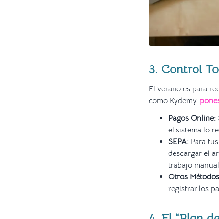
3. Control To
El verano es para re
como Kydemy,
pones
Pagos Online:
el sistema lo r
SEPA:
Para tus
descargar el ar
trabajo manual
Otros Métodos
registrar los 
4. El “Plan d