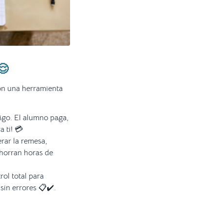
😌
Con una herramienta
igo. El alumno paga,
a ti! 💳
rar la remesa,
ahorran horas de
rol total para
sin errores 📋✔️.