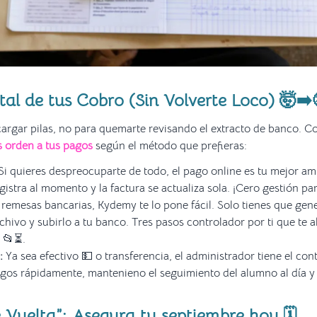
tal de tus Cobro (Sin Volverte Loco) 🤯➡️
cargar pilas, no para quemarte revisando el extracto de banco. 
 orden a tus pagos
según el método que prefieras:
Si quieres despreocuparte de todo, el pago online es tu mejor am
egistra al momento y la factura se actualiza sola. ¡Cero gestión par
 remesas bancarias, Kydemy te lo pone fácil. Solo tienes que gene
chivo y subirlo a tu banco. Tres pasos controlador por ti que te 
 📂⏳.
:
Ya sea efectivo 💵 o transferencia, el administrador tiene el cont
pagos rápidamente, mantenieno el seguimiento del alumno al día y 
e Vuelta”: Asegura tu septiembre hoy 🗓️