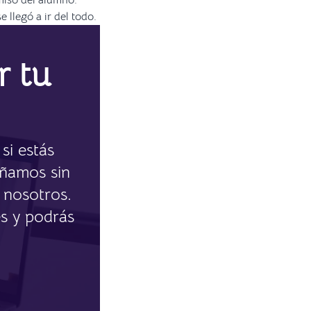
miso del alumno.
llegó a ir del todo.
r tu
si estás
eñamos sin
 nosotros.
s y podrás