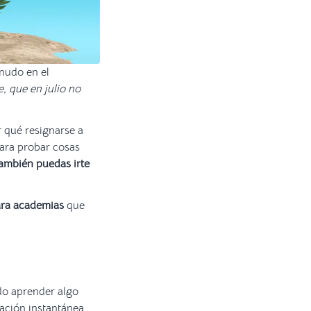
 nudo en el
, que en julio no
 qué resignarse a
para probar cosas
también puedas irte
ara academias
que
do aprender algo
cación instantánea.