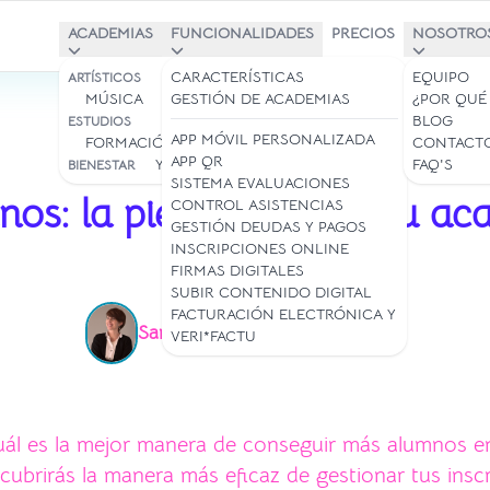
ACADEMIAS
FUNCIONALIDADES
PRECIOS
NOSOTRO
BAILE Y DANZA
CARACTERÍSTICAS
EQUIPO
ARTÍSTICOS
MÚSICA
ARTE
GESTIÓN DE ACADEMIAS
¿POR QUÉ
BLOG
ESTUDIOS
APP MÓVIL PERSONALIZADA
FORMACIÓN/IDIOMAS
CONTACT
APP QR
YOGA Y PILATES
FAQ'S
BIENESTAR
19 jul 2021
SISTEMA EVALUACIONES
nos: la pieza clave en tu ac
CONTROL ASISTENCIAS
GESTIÓN DEUDAS Y PAGOS
baile
INSCRIPCIONES ONLINE
FIRMAS DIGITALES
SUBIR CONTENIDO DIGITAL
FACTURACIÓN ELECTRÓNICA Y
Samantha Rey
Lectura: 4 min
|
VERI*FACTU
uál es la mejor manera de conseguir más alumnos e
scubrirás la manera más eficaz de gestionar tus insc