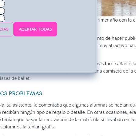
a contaba con unos 50 alumnos y cumplía el primer año con la es
30 alumnos.
CIAS
ACEPTAR TODAS
encial de su academia
y pensó que era el momento de hacer publi
. Creía que lo más importante era ofrecer algo muy atractivo p
escuela.
ento en las cuotas de los nuevos alumnos, más tarde añadió la 
és obsequiaba las nuevas inscripciones con una camiseta de la 
lases de ballet.
OS PROBLEMAS
a, su asistente, le comentaba que algunas alumnas se habían qu
 recibían ningún tipo de regalo o detalle. En otras ocasiones, er
tenían que pagar la renovación de la matrícula si llevaban en la 
s alumnos la tenían gratis.