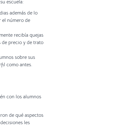
su escuela:
edias además de lo
r el número de
mente recibía quejas
 de precio y de trato
lumnos sobre sus
rfil como antes.
ién con los alumnos
laron de qué aspectos
decisiones les