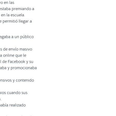
vo en las
 estaba premiando a
en la escuela.
 permitió llegar a
legaba a un público
as de envío masivo
a online que le
il de Facebook y su
ciaba y promocionaba
ensivos y contenido
uios cuando sus
.
había realizado