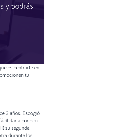
s y podrás
que es centrarte en
promocionen tu
ace 3 años. Escogió
fácil dar a conocer
llí su segunda
xtra durante los