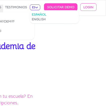
S
TESTIMONIOS
SOLICITAR DEMO
LOGIN
ES
ESPAÑOL
ENGLISH
 KYDEMY?
O
ademia de
n tu escuela? En
ripciones,