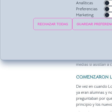
Analíticas
Preferencias
Marketing
En apenas 3 meses y
sobrepasando los 1
RECHAZAR TODAS
GUARDAR PREFEREN
Alejandra vio el pot
pueblo y alrededores
quisieran venir a su 
Comenzó con un descu
apenas un mes despu
medias si asistían a c
COMENZARON L
De vez en cuando Lol
ya eran alumnas y no
preguntaban por qué 
principio y los nuevo