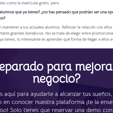
es como la matrícula gratis, pero...
 alumnos que ya tienes? ¿no has pensado que podrían ser una op
nos?
n mantener a tus actuales alumnos. Reforzar la relación con ellos
rtarte grandes beneficios. No se trata de elegir entre promociona
a tienes, lo interesante es aprender qué forma de llegar a ellos es
eparado para mejora
negocio?
 aquí para ayudarte a alcanzar tus sueños, 
o en conocer nuestra plataforma ¡te la ens
o! Solo tienes que reservar una demo con