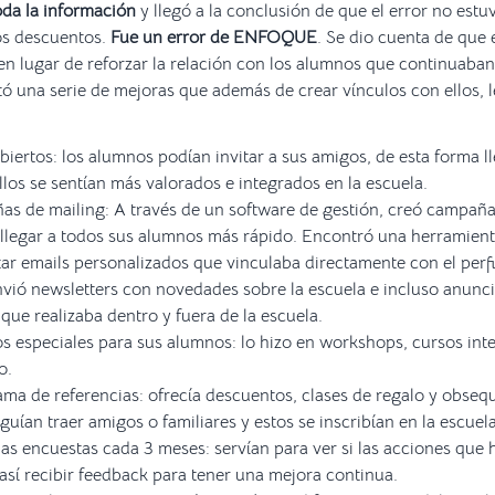
oda la información
y llegó a la conclusión de que el error no estu
os descuentos.
Fue un error de ENFOQUE
. Se dio cuenta de que
n lugar de reforzar la relación con los alumnos que continuaban 
 una serie de mejoras que además de crear vínculos con ellos, le
biertos: los alumnos podían invitar a sus amigos, de esta forma l
llos se sentían más valorados e integrados en la escuela.
as de mailing: A través de un software de gestión, creó campañ
 llegar a todos sus alumnos más rápido. Encontró una herramient
tar emails personalizados que vinculaba directamente con el perf
vió newsletters con novedades sobre la escuela e incluso anun
 que realizaba dentro y fuera de la escuela.
s especiales para sus alumnos: lo hizo en workshops, cursos int
vo.
ma de referencias: ofrecía descuentos, clases de regalo y obseq
ían traer amigos o familiares y estos se inscribían en la escuela
as encuestas cada 3 meses: servían para ver si las acciones que 
así recibir feedback para tener una mejora continua.