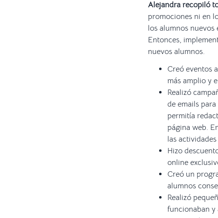
Alejandra recopiló t
promociones ni en l
los alumnos nuevos e
Entonces, implementó
nuevos alumnos.
Creó eventos a
más amplio y e
Realizó campañ
de emails para
permitía redac
página web. En
las actividades
Hizo descuento
online exclusi
Creó un progra
alumnos consegu
Realizó pequeñ
funcionaban y 