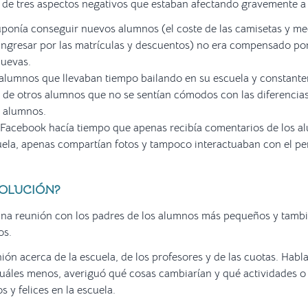
 de tres aspectos negativos que estaban afectando gravemente a 
uponía conseguir nuevos alumnos (el coste de las camisetas y m
ingresar por las matrículas y descuentos) no era compensado po
nuevas.
alumnos que llevaban tiempo bailando en su escuela y constante
y de otros alumnos que no se sentían cómodos con las diferencias
s alumnos.
e Facebook hacía tiempo que apenas recibía comentarios de los a
cuela, apenas compartían fotos y tampoco interactuaban con el pe
SOLUCIÓN?
una reunión con los padres de los alumnos más pequeños y tamb
os.
ión acerca de la escuela, de los profesores y de las cuotas. Hab
uáles menos, averiguó qué cosas cambiarían y qué actividades o 
 y felices en la escuela.