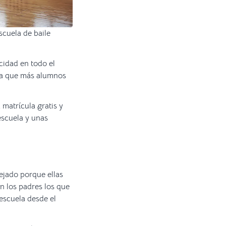
cuela de baile
cidad en todo el
ara que más alumnos
matrícula gratis y
escuela y unas
ejado porque ellas
an los padres los que
escuela desde el