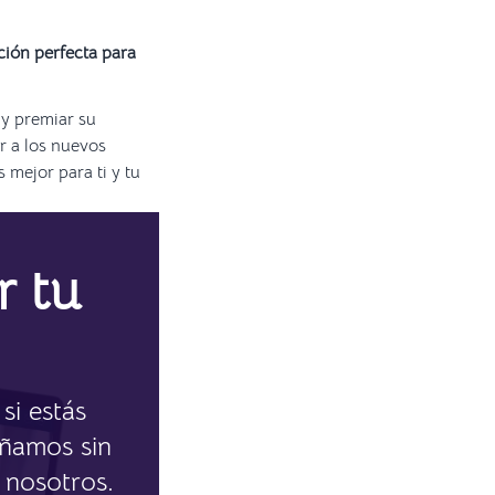
ción perfecta para
 y premiar su
r a los nuevos
 mejor para ti y tu
r tu
si estás
eñamos sin
 nosotros.