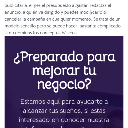
publicitaria, eliges el presupuesto a gastar, redactas el
anuncio, a quién va dirigido y puedes modificarlo o
cancelar la campaña en cualquier momento. Se trata de un
modelo sencillo pero se puede hacer bastante complicado
si no dominas los conceptos básicos.
¿Preparado para
mejorar tu
negocio?
Estamos aquí para ayudarte a
alcanzar tus sueños, si estás
interesado en conocer nuestra